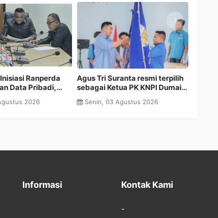
dana Pengurus
Musprov FAJI Riau 2026
NURNA
C PPP Kampar:
Berakhir Erfan Panca Putra
SMK K
Baru, Semangat Baru
Terpilih sebagai Ketua Umum
Bangk
Juli 2026
Minggu, 28 Juni 2026
Ming
P yang Lebih Kuat
Pengprov FAJI Riau Periode
Vokas
2026 2030
Berka
Informasi
Kontak Kami
-