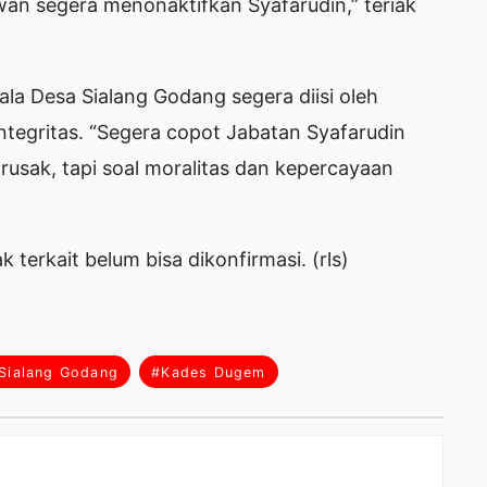
wan segera menonaktifkan Syafarudin,” teriak
a Desa Sialang Godang segera diisi oleh
integritas. “Segera copot Jabatan Syafarudin
 rusak, tapi soal moralitas dan kepercayaan
k terkait belum bisa dikonfirmasi. (rls)
Sialang Godang
#Kades Dugem