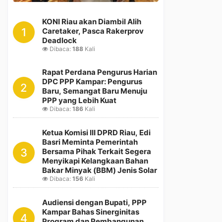
KONI Riau akan Diambil Alih
1
Caretaker, Pasca Rakerprov
Deadlock
Dibaca:
188
Kali
Rapat Perdana Pengurus Harian
DPC PPP Kampar: Pengurus
2
Baru, Semangat Baru Menuju
PPP yang Lebih Kuat
Dibaca:
186
Kali
Ketua Komisi III DPRD Riau, Edi
Basri Meminta Pemerintah
3
Bersama Pihak Terkait Segera
Menyikapi Kelangkaan Bahan
Bakar Minyak (BBM) Jenis Solar
Dibaca:
156
Kali
Audiensi dengan Bupati, PPP
Kampar Bahas Sinerginitas
4
Program dan Pembangunan